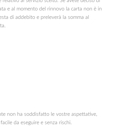
elativo al servizio scelto. Se avete deciso di
ata e al momento del rinnovo la carta non è in
iesta di addebito e preleverà la somma al
ta.
te non ha soddisfatto le vostre aspettative,
acile da eseguire e senza rischi.