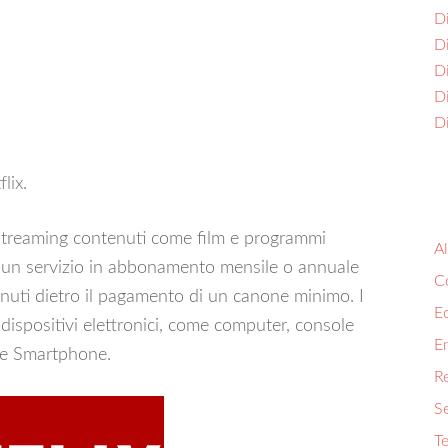
D
D
Di
D
D
lix.
n streaming contenuti come film e programmi
Al
 è un servizio in abbonamento mensile o annuale
Co
tenuti dietro il pagamento di un canone minimo. I
E
i dispositivi elettronici, come computer, console
E
t e Smartphone.
R
Se
Te