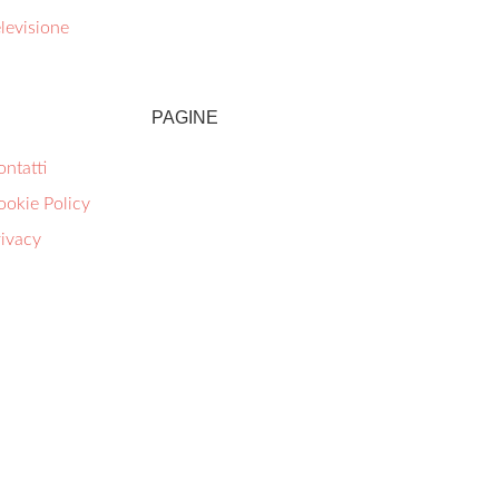
levisione
PAGINE
ntatti
ookie Policy
rivacy