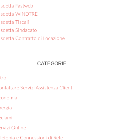
isdetta Fastweb
isdetta WINDTRE
sdetta Tiscali
isdetta Sindacato
isdetta Contratto di Locazione
CATEGORIE
tro
ntattare Servizi Assistenza Clienti
conomia
nergia
eclami
rvizi Online
lefonia e Connessioni di Rete