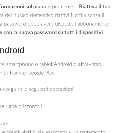
formazioni sul piano
e premere su
Riattiva il tuo
 del nucleo domestico riattivi Netflix senza il
e la password dopo avere disdetto l’abbonamento
e con la nuova password su tutti i dispositivi
.
ndroid
amite smartphone o tablet Android o attraverso
ento tramite Google Play.
a eseguire le seguenti operazioni
e righe orizzontali
are.
 l’account Netflix sia associato a un pagamento