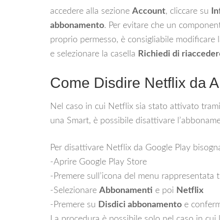
accedere alla sezione
Account
, cliccare su
In
abbonamento
. Per evitare che un componente
proprio permesso, è consigliabile modificar
e selezionare la casella
Richiedi di riacceder
Come Disdire Netflix da A
Nel caso in cui Netflix sia stato attivato tr
una Smart, è possibile disattivare l’abbonam
Per disattivare Netflix da Google Play bisogn
-Aprire Google Play Store
-Premere sull’icona del menu rappresentata tr
-Selezionare
Abbonamenti
e poi
Netflix
-Premere su
Disdici abbonamento
e conferm
La procedura è possibile solo nel caso in cui